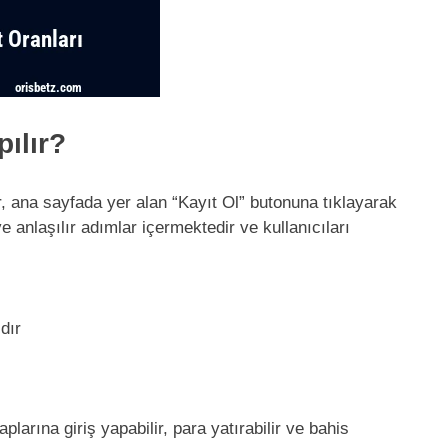
pılır?
r, ana sayfada yer alan “Kayıt Ol” butonuna tıklayarak
ve anlaşılır adımlar içermektedir ve kullanıcıları
dır
larına giriş yapabilir, para yatırabilir ve bahis