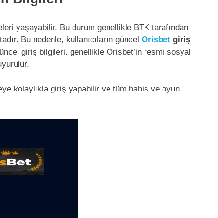
eri yaşayabilir. Bu durum genellikle BTK tarafından
adır. Bu nedenle, kullanıcıların güncel
Orisbet
giriş
ncel giriş bilgileri, genellikle Orisbet’in resmi sosyal
yurulur.
eye kolaylıkla giriş yapabilir ve tüm bahis ve oyun