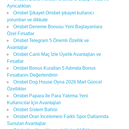
Ayrıcalıkları
Orisbet Şikayet Orisbet şikayet kullanıcı
yorumları ve dikkate
Orisbet Deneme Bonusu Yeni Başlayanlara
Özel Fırsatlar
Orisbet Telegram 5 Önemli Özellik ve
Avantajlar
Orisbet Canlı Maç İzle Üyelik Avantajları ve
Fırsatlar
Orisbet Bonus Kuralları 5 Adımda Bonus
Fırsatlarını Değerlendirin
Orisbet Dog House Oyna 2026 Mart Güncel
Özellikler
Orisbet Papara İle Para Yatırma Yeni
Kullanıcılar İçin Avantajları
Orisbet Sistem Bahisi
Orisbet Oran İncelemesi Farklı Spor Dallarında
Sunulan Avantajlar