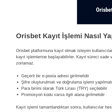
Orisbet Kayıt İşlemi Nasıl Ya
Orisbet platformuna kayıt olmak isteyen kullanıcıla
kayıt işlemlerine başlayabilirler. Kayıt süreci sade 
zorlamaz.
Geçerli bir e-posta adresi girilmelidir
Şifre oluşturulmalı ve doğrulama işlemi yapılmalı
Para birimi olarak Türk Lirası (TRY) seçilebilir
Promosyon kodu varsa ilgili alana girilmelidir
Kayıt işlemi tamamlandıktan sonra, kullanıcılar hesap