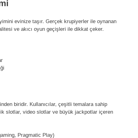
mi
imini evinize taşır. Gerçek krupiyerler ile oynanan
litesi ve akıcı oyun geçişleri ile dikkat çeker.
ar
ği
nden biridir. Kullanıcılar, çeşitli temalara sahip
k slotlar, video slotlar ve büyük jackpotlar içeren
ogaming, Pragmatic Play)