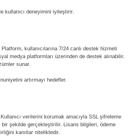
 kullanıcı deneyimini iyileştirir.
. Platform, kullanıcılarına 7/24 canlı destek hizmeti
syal medya platformları üzerinden de destek alınabilir.
özümler sunar.
uniyetini artırmayı hedefler.
r. Kullanıcı verilerini korumak amacıyla SSL şifreleme
 bir şekilde gerçekleştirilir. Lisans bilgileri, ödeme
iğini kanıtlar niteliktedir.