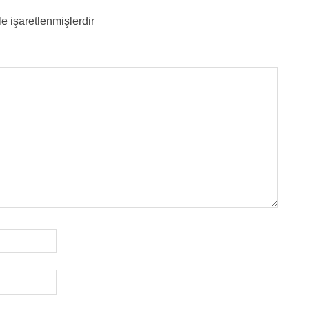
le işaretlenmişlerdir