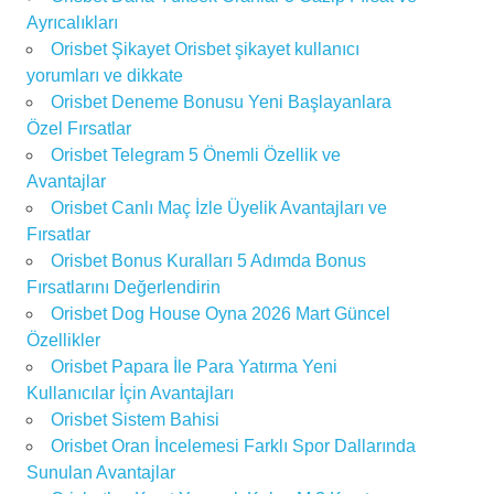
Ayrıcalıkları
Orisbet Şikayet Orisbet şikayet kullanıcı
yorumları ve dikkate
Orisbet Deneme Bonusu Yeni Başlayanlara
Özel Fırsatlar
Orisbet Telegram 5 Önemli Özellik ve
Avantajlar
Orisbet Canlı Maç İzle Üyelik Avantajları ve
Fırsatlar
Orisbet Bonus Kuralları 5 Adımda Bonus
Fırsatlarını Değerlendirin
Orisbet Dog House Oyna 2026 Mart Güncel
Özellikler
Orisbet Papara İle Para Yatırma Yeni
Kullanıcılar İçin Avantajları
Orisbet Sistem Bahisi
Orisbet Oran İncelemesi Farklı Spor Dallarında
Sunulan Avantajlar