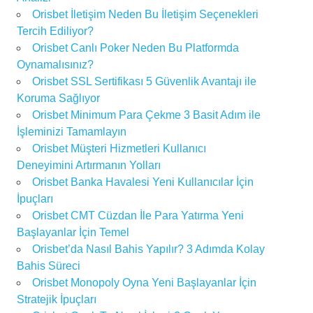
Orisbet İletişim Neden Bu İletişim Seçenekleri
Tercih Ediliyor?
Orisbet Canlı Poker Neden Bu Platformda
Oynamalısınız?
Orisbet SSL Sertifikası 5 Güvenlik Avantajı ile
Koruma Sağlıyor
Orisbet Minimum Para Çekme 3 Basit Adım ile
İşleminizi Tamamlayın
Orisbet Müşteri Hizmetleri Kullanıcı
Deneyimini Artırmanın Yolları
Orisbet Banka Havalesi Yeni Kullanıcılar İçin
İpuçları
Orisbet CMT Cüzdan İle Para Yatırma Yeni
Başlayanlar İçin Temel
Orisbet’da Nasıl Bahis Yapılır? 3 Adımda Kolay
Bahis Süreci
Orisbet Monopoly Oyna Yeni Başlayanlar İçin
Stratejik İpuçları