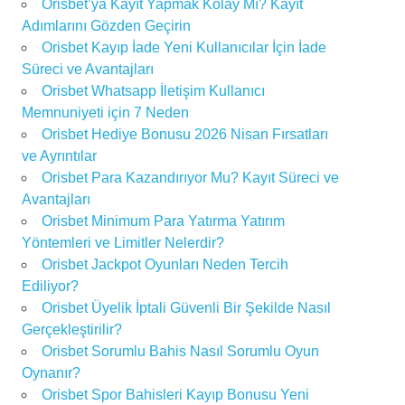
Orisbet’ya Kayıt Yapmak Kolay Mı? Kayıt
Adımlarını Gözden Geçirin
Orisbet Kayıp İade Yeni Kullanıcılar İçin İade
Süreci ve Avantajları
Orisbet Whatsapp İletişim Kullanıcı
Memnuniyeti için 7 Neden
Orisbet Hediye Bonusu 2026 Nisan Fırsatları
ve Ayrıntılar
Orisbet Para Kazandırıyor Mu? Kayıt Süreci ve
Avantajları
Orisbet Minimum Para Yatırma Yatırım
Yöntemleri ve Limitler Nelerdir?
Orisbet Jackpot Oyunları Neden Tercih
Ediliyor?
Orisbet Üyelik İptali Güvenli Bir Şekilde Nasıl
Gerçekleştirilir?
Orisbet Sorumlu Bahis Nasıl Sorumlu Oyun
Oynanır?
Orisbet Spor Bahisleri Kayıp Bonusu Yeni