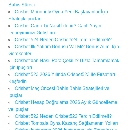
Bahis Süreci
Orisbet Monopoly Oyna Yeni Başlayanlar İçin
Stratejik İpuçları
Orisbet Canlı Tv Nasıl İzlenir? Canlı Yayın
Deneyiminizi Geliştirin
Orisbet 524 Neden Orisbet524 Tercih Edilmeli?
Orisbet İlk Yatırım Bonusu Var Mı? Bonus Alımı İçin
Gerekenler
Orisbet’dan Nasıl Para Çekilir? Hızla Tamamlamak
İçin İpuçları
Orisbet 523 2026 Yılında Orisbet523 ile Fırsatları
Keşfedin
Orisbet Maç Öncesi Bahis Bahis Stratejileri ve
İpuçları
Orisbet Hesap Doğrulama 2026 Aylık Güncelleme
ve İpuçları
Orisbet 522 Neden Orisbet522 Tercih Edilmeli?
Orisbet Tombala Oyna Kazanç Sağlamanın Yolları