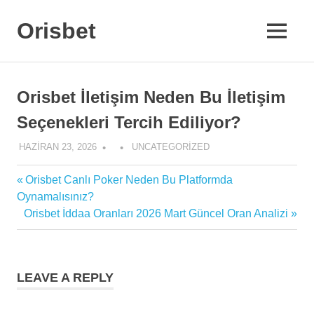
Skip
to
Orisbet
MENU
content
Orisbet İletişim Neden Bu İletişim
Seçenekleri Tercih Ediliyor?
HAZIRAN 23, 2026
UNCATEGORIZED
Previous
Orisbet Canlı Poker Neden Bu Platformda
Yazı
Post:
Oynamalısınız?
gezinmesi
Next
Orisbet İddaa Oranları 2026 Mart Güncel Oran Analizi
Post:
LEAVE A REPLY