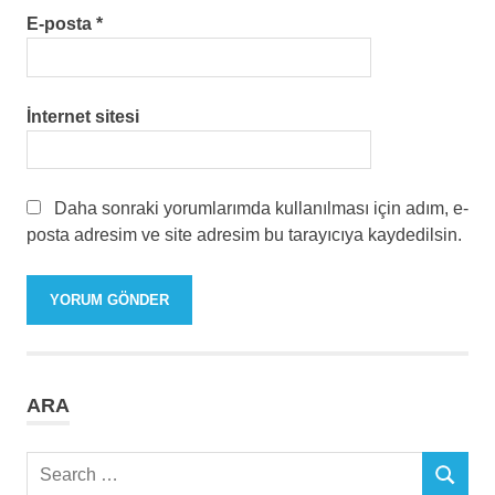
E-posta
*
İnternet sitesi
Daha sonraki yorumlarımda kullanılması için adım, e-
posta adresim ve site adresim bu tarayıcıya kaydedilsin.
ARA
Search
SEARCH
for: