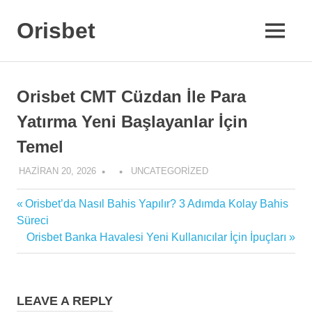
Skip
to
Orisbet
MENU
content
Orisbet CMT Cüzdan İle Para
Yatırma Yeni Başlayanlar İçin
Temel
HAZIRAN 20, 2026
UNCATEGORIZED
Previous
Orisbet’da Nasıl Bahis Yapılır? 3 Adımda Kolay Bahis
Yazı
Post:
Süreci
gezinmesi
Next
Orisbet Banka Havalesi Yeni Kullanıcılar İçin İpuçları
Post:
LEAVE A REPLY