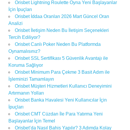
Orisbet Lightning Roulette Oyna Yeni Başlayanlar
İçin İpuçları
Orisbet İddaa Oranları 2026 Mart Güncel Oran
Analizi
Orisbet İletişim Neden Bu İletişim Seçenekleri
Tercih Ediliyor?
Orisbet Canlı Poker Neden Bu Platformda
Oynamalısınız?
Orisbet SSL Sertifikası 5 Güvenlik Avantajı ile
Koruma Sağlıyor
Orisbet Minimum Para Çekme 3 Basit Adım ile
İşleminizi Tamamlayın
Orisbet Müşteri Hizmetleri Kullanıcı Deneyimini
Artırmanın Yolları
Orisbet Banka Havalesi Yeni Kullanıcılar İçin
İpuçları
Orisbet CMT Cüzdan İle Para Yatırma Yeni
Başlayanlar İçin Temel
Orisbet’da Nasıl Bahis Yapılır? 3 Adımda Kolay