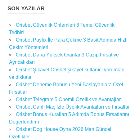
SON YAZILAR
Orisbet Güvenlik Önlemleri 3 Temel Güvenlik
Tedbiri
Orisbet Payfix İle Para Çekme 3 Basit Adımda Hızlı
Çekim Yöntemleri
Orisbet Daha Yüksek Oranlar 3 Cazip Fırsat ve
Ayrıcalıkları
Orisbet Şikayet Orisbet şikayet kullanıcı yorumları
ve dikkate
Orisbet Deneme Bonusu Yeni Başlayanlara Özel
Fırsatlar
Orisbet Telegram 5 Önemli Özellik ve Avantajlar
Orisbet Canlı Maç İzle Üyelik Avantajları ve Fırsatlar
Orisbet Bonus Kuralları 5 Adımda Bonus Fırsatlarını
Değerlendirin
Orisbet Dog House Oyna 2026 Mart Güncel
Özellikler