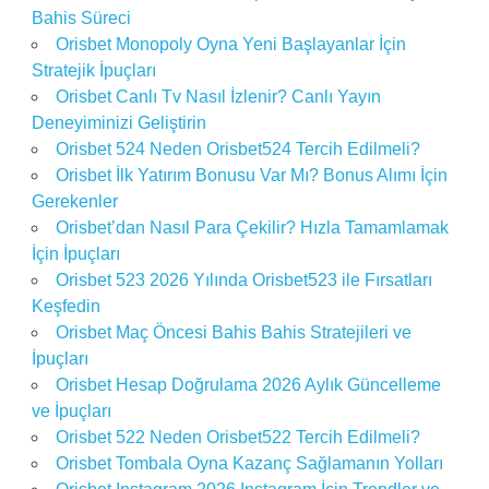
Bahis Süreci
Orisbet Monopoly Oyna Yeni Başlayanlar İçin
Stratejik İpuçları
Orisbet Canlı Tv Nasıl İzlenir? Canlı Yayın
Deneyiminizi Geliştirin
Orisbet 524 Neden Orisbet524 Tercih Edilmeli?
Orisbet İlk Yatırım Bonusu Var Mı? Bonus Alımı İçin
Gerekenler
Orisbet’dan Nasıl Para Çekilir? Hızla Tamamlamak
İçin İpuçları
Orisbet 523 2026 Yılında Orisbet523 ile Fırsatları
Keşfedin
Orisbet Maç Öncesi Bahis Bahis Stratejileri ve
İpuçları
Orisbet Hesap Doğrulama 2026 Aylık Güncelleme
ve İpuçları
Orisbet 522 Neden Orisbet522 Tercih Edilmeli?
Orisbet Tombala Oyna Kazanç Sağlamanın Yolları