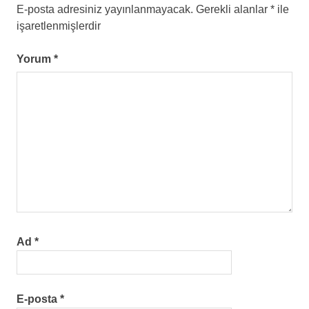
E-posta adresiniz yayınlanmayacak.
Gerekli alanlar
*
ile
işaretlenmişlerdir
Yorum
*
Ad
*
E-posta
*