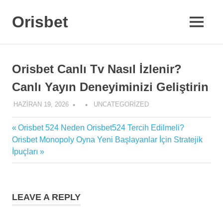
Skip
to
Orisbet
MENU
content
Orisbet Canlı Tv Nasıl İzlenir?
Canlı Yayın Deneyiminizi Geliştirin
HAZIRAN 19, 2026
UNCATEGORIZED
Previous
Orisbet 524 Neden Orisbet524 Tercih Edilmeli?
Yazı
Next
Post:
Orisbet Monopoly Oyna Yeni Başlayanlar İçin Stratejik
gezinmesi
Post:
İpuçları
LEAVE A REPLY