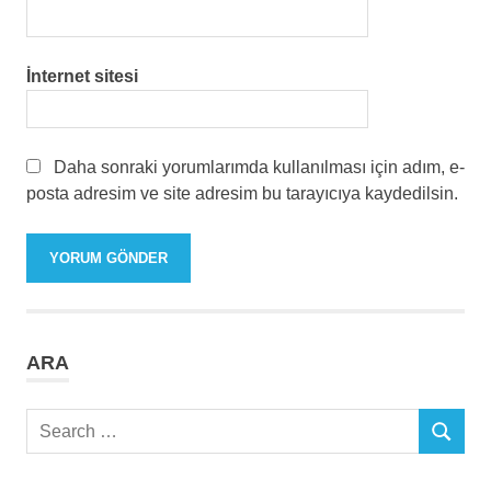
İnternet sitesi
Daha sonraki yorumlarımda kullanılması için adım, e-
posta adresim ve site adresim bu tarayıcıya kaydedilsin.
ARA
Search
SEARCH
for: