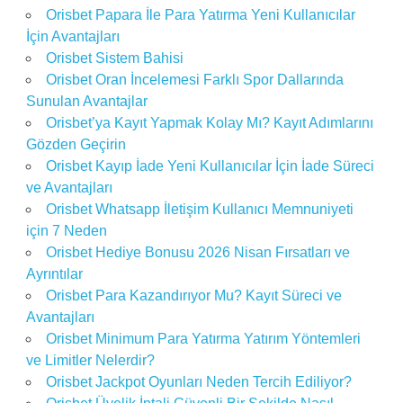
Orisbet Papara İle Para Yatırma Yeni Kullanıcılar
İçin Avantajları
Orisbet Sistem Bahisi
Orisbet Oran İncelemesi Farklı Spor Dallarında
Sunulan Avantajlar
Orisbet’ya Kayıt Yapmak Kolay Mı? Kayıt Adımlarını
Gözden Geçirin
Orisbet Kayıp İade Yeni Kullanıcılar İçin İade Süreci
ve Avantajları
Orisbet Whatsapp İletişim Kullanıcı Memnuniyeti
için 7 Neden
Orisbet Hediye Bonusu 2026 Nisan Fırsatları ve
Ayrıntılar
Orisbet Para Kazandırıyor Mu? Kayıt Süreci ve
Avantajları
Orisbet Minimum Para Yatırma Yatırım Yöntemleri
ve Limitler Nelerdir?
Orisbet Jackpot Oyunları Neden Tercih Ediliyor?