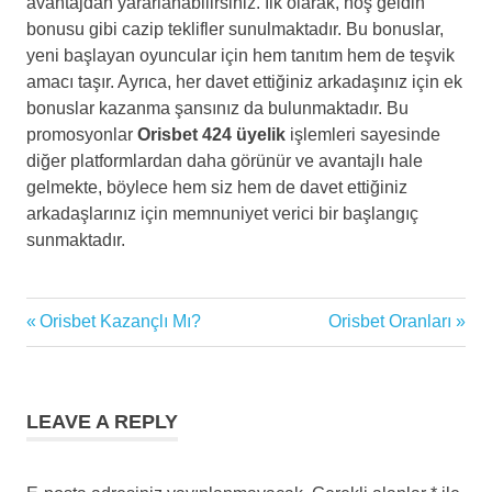
avantajdan yararlanabilirsiniz. İlk olarak, hoş geldin
bonusu gibi cazip teklifler sunulmaktadır. Bu bonuslar,
yeni başlayan oyuncular için hem tanıtım hem de teşvik
amacı taşır. Ayrıca, her davet ettiğiniz arkadaşınız için ek
bonuslar kazanma şansınız da bulunmaktadır. Bu
promosyonlar
Orisbet 424 üyelik
işlemleri sayesinde
diğer platformlardan daha görünür ve avantajlı hale
gelmekte, böylece hem siz hem de davet ettiğiniz
arkadaşlarınız için memnuniyet verici bir başlangıç
sunmaktadır.
Previous
Next
Orisbet Kazançlı Mı?
Orisbet Oranları
Yazı
Post:
Post:
gezinmesi
LEAVE A REPLY