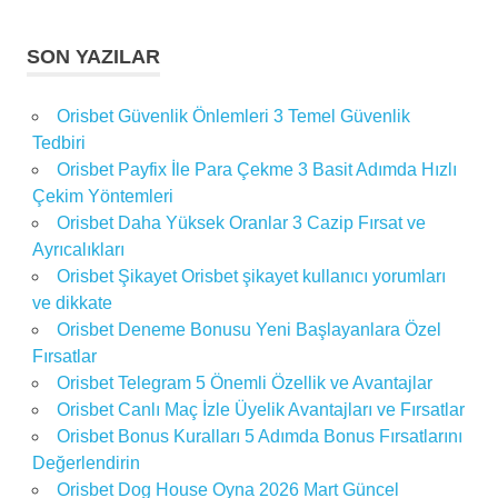
SON YAZILAR
Orisbet Güvenlik Önlemleri 3 Temel Güvenlik
Tedbiri
Orisbet Payfix İle Para Çekme 3 Basit Adımda Hızlı
Çekim Yöntemleri
Orisbet Daha Yüksek Oranlar 3 Cazip Fırsat ve
Ayrıcalıkları
Orisbet Şikayet Orisbet şikayet kullanıcı yorumları
ve dikkate
Orisbet Deneme Bonusu Yeni Başlayanlara Özel
Fırsatlar
Orisbet Telegram 5 Önemli Özellik ve Avantajlar
Orisbet Canlı Maç İzle Üyelik Avantajları ve Fırsatlar
Orisbet Bonus Kuralları 5 Adımda Bonus Fırsatlarını
Değerlendirin
Orisbet Dog House Oyna 2026 Mart Güncel