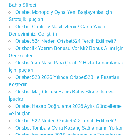
Bahis Süreci
Orisbet Monopoly Oyna Yeni Başlayanlar İçin
Stratejik İpuçları
Orisbet Canlı Tv Nasıl İzlenir? Canlı Yayın
Deneyiminizi Geliştirin
Orisbet 524 Neden Orisbet524 Tercih Edilmeli?
Orisbet İlk Yatırım Bonusu Var Mı? Bonus Alımı İçin
Gerekenler
Orisbet’dan Nasıl Para Çekilir? Hızla Tamamlamak
İçin İpuçları
Orisbet 523 2026 Yılında Orisbet523 ile Fırsatları
Keşfedin
Orisbet Maç Öncesi Bahis Bahis Stratejileri ve
İpuçları
Orisbet Hesap Doğrulama 2026 Aylık Güncelleme
ve İpuçları
Orisbet 522 Neden Orisbet522 Tercih Edilmeli?
Orisbet Tombala Oyna Kazanç Sağlamanın Yolları