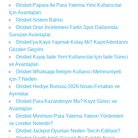
Orisbet Papara İle Para Yatırma Yeni Kullanıcılar
İçin Avantajları
Orisbet Sistem Bahisi
Orisbet Oran İncelemesi Farklı Spor Dallarında
Sunulan Avantajlar
Orisbet’ya Kayıt Yapmak Kolay Mı? Kayıt Adımlarını
Gözden Geçirin
Orisbet Kayıp İade Yeni Kullanıcılar İçin İade Süreci
ve Avantajları
Orisbet Whatsapp İletişim Kullanıcı Memnuniyeti
için 7 Neden
Orisbet Hediye Bonusu 2026 Nisan Fırsatları ve
Ayrıntılar
Orisbet Para Kazandırıyor Mu? Kayıt Süreci ve
Avantajları
Orisbet Minimum Para Yatırma Yatırım Yöntemleri
ve Limitler Nelerdir?
Orisbet Jackpot Oyunları Neden Tercih Ediliyor?