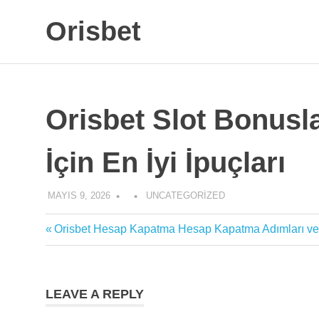
Skip
Orisbet
to
content
Orisbet Slot Bonusla
İçin En İyi İpuçları
MAYIS 9, 2026
UNCATEGORIZED
Previous
Orisbet Hesap Kapatma Hesap Kapatma Adımları ve 
Yazı
Post:
gezinmesi
LEAVE A REPLY