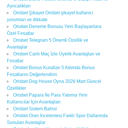
Ayrıcalıkları
Orisbet Şikayet Orisbet şikayet kullanıcı
yorumları ve dikkate
Orisbet Deneme Bonusu Yeni Başlayanlara
Özel Fırsatlar
Orisbet Telegram 5 Önemli Özellik ve
Avantajlar
Orisbet Canlı Maç İzle Üyelik Avantajları ve
Fırsatlar
Orisbet Bonus Kuralları 5 Adımda Bonus
Fırsatlarını Değerlendirin
Orisbet Dog House Oyna 2026 Mart Güncel
Özellikler
Orisbet Papara İle Para Yatırma Yeni
Kullanıcılar İçin Avantajları
Orisbet Sistem Bahisi
Orisbet Oran İncelemesi Farklı Spor Dallarında
Sunulan Avantajlar