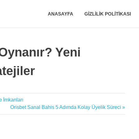
ANASAYFA
GIZLILIK POLITIKASI
 Oynanır? Yeni
tejiler
e İmkanları
Next
Orisbet Sanal Bahis 5 Adımda Kolay Üyelik Süreci
Post: