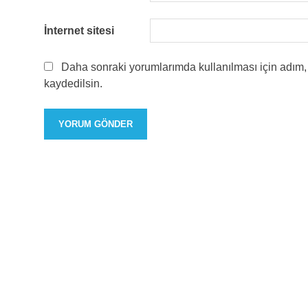
İnternet sitesi
Daha sonraki yorumlarımda kullanılması için adım, 
kaydedilsin.