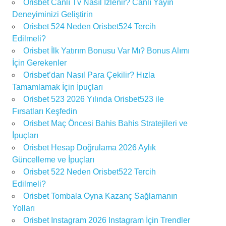
Orisbet Canlı Tv Nasıl İzlenir? Canlı Yayın
Deneyiminizi Geliştirin
Orisbet 524 Neden Orisbet524 Tercih
Edilmeli?
Orisbet İlk Yatırım Bonusu Var Mı? Bonus Alımı
İçin Gerekenler
Orisbet’dan Nasıl Para Çekilir? Hızla
Tamamlamak İçin İpuçları
Orisbet 523 2026 Yılında Orisbet523 ile
Fırsatları Keşfedin
Orisbet Maç Öncesi Bahis Bahis Stratejileri ve
İpuçları
Orisbet Hesap Doğrulama 2026 Aylık
Güncelleme ve İpuçları
Orisbet 522 Neden Orisbet522 Tercih
Edilmeli?
Orisbet Tombala Oyna Kazanç Sağlamanın
Yolları
Orisbet Instagram 2026 Instagram İçin Trendler