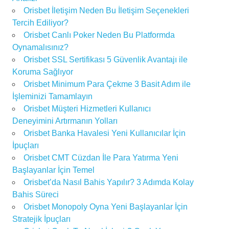
Orisbet İletişim Neden Bu İletişim Seçenekleri
Tercih Ediliyor?
Orisbet Canlı Poker Neden Bu Platformda
Oynamalısınız?
Orisbet SSL Sertifikası 5 Güvenlik Avantajı ile
Koruma Sağlıyor
Orisbet Minimum Para Çekme 3 Basit Adım ile
İşleminizi Tamamlayın
Orisbet Müşteri Hizmetleri Kullanıcı
Deneyimini Artırmanın Yolları
Orisbet Banka Havalesi Yeni Kullanıcılar İçin
İpuçları
Orisbet CMT Cüzdan İle Para Yatırma Yeni
Başlayanlar İçin Temel
Orisbet’da Nasıl Bahis Yapılır? 3 Adımda Kolay
Bahis Süreci
Orisbet Monopoly Oyna Yeni Başlayanlar İçin
Stratejik İpuçları