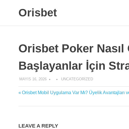
Skip
Orisbet
to
content
Orisbet Poker Nasıl
Başlayanlar İçin Stra
MAYIS 16, 2026
UNCATEGORIZED
Previous
Orisbet Mobil Uygulama Var Mı? Üyelik Avantajları v
Yazı
Post:
gezinmesi
LEAVE A REPLY