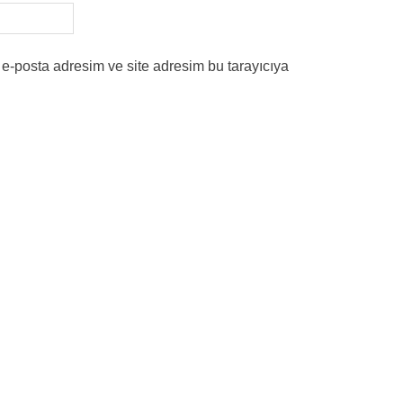
e-posta adresim ve site adresim bu tarayıcıya