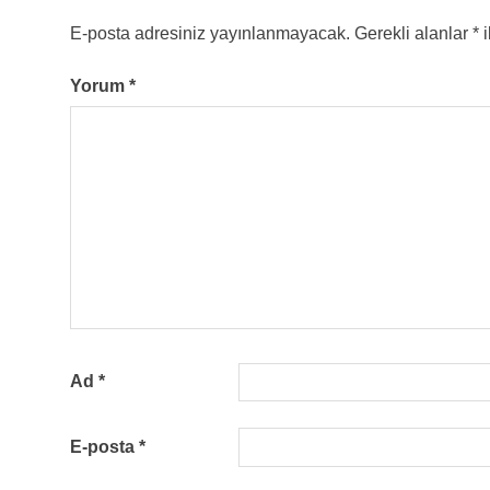
E-posta adresiniz yayınlanmayacak.
Gerekli alanlar
*
i
Yorum
*
Ad
*
E-posta
*