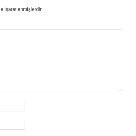
le işaretlenmişlerdir