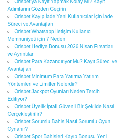
Orisbet’ya Kayıt Yapmak Kolay Mı? Kayıt
Adımlarını Gözden Geçirin
Orisbet Kayıp İade Yeni Kullanıcılar İçin İade
Süreci ve Avantajları
Orisbet Whatsapp İletişim Kullanıcı
Memnuniyeti için 7 Neden
Orisbet Hediye Bonusu 2026 Nisan Fırsatları
ve Ayrıntılar
Orisbet Para Kazandırıyor Mu? Kayıt Süreci ve
Avantajları
Orisbet Minimum Para Yatırma Yatırım
Yöntemleri ve Limitler Nelerdir?
Orisbet Jackpot Oyunları Neden Tercih
Ediliyor?
Orisbet Üyelik İptali Güvenli Bir Şekilde Nasıl
Gerçekleştirilir?
Orisbet Sorumlu Bahis Nasıl Sorumlu Oyun
Oynanır?
Orisbet Spor Bahisleri Kayıp Bonusu Yeni