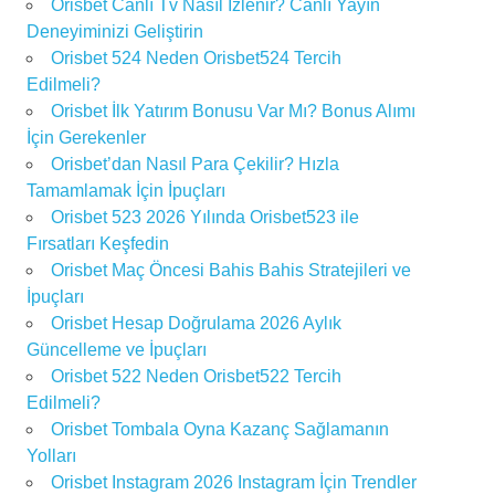
Orisbet Canlı Tv Nasıl İzlenir? Canlı Yayın
Deneyiminizi Geliştirin
Orisbet 524 Neden Orisbet524 Tercih
Edilmeli?
Orisbet İlk Yatırım Bonusu Var Mı? Bonus Alımı
İçin Gerekenler
Orisbet’dan Nasıl Para Çekilir? Hızla
Tamamlamak İçin İpuçları
Orisbet 523 2026 Yılında Orisbet523 ile
Fırsatları Keşfedin
Orisbet Maç Öncesi Bahis Bahis Stratejileri ve
İpuçları
Orisbet Hesap Doğrulama 2026 Aylık
Güncelleme ve İpuçları
Orisbet 522 Neden Orisbet522 Tercih
Edilmeli?
Orisbet Tombala Oyna Kazanç Sağlamanın
Yolları
Orisbet Instagram 2026 Instagram İçin Trendler