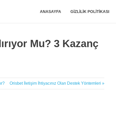
ANASAYFA
GIZLILIK POLITIKASI
ırıyor Mu? 3 Kazanç
Next
ır?
Orisbet İletişim İhtiyacınız Olan Destek Yöntemleri
Post: