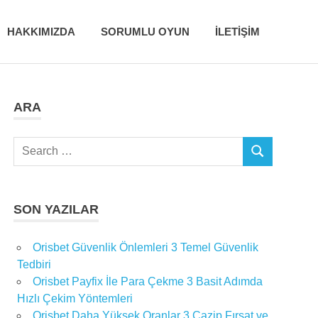
HAKKIMIZDA
SORUMLU OYUN
İLETIŞIM
ARA
Search
SEARCH
for:
SON YAZILAR
Orisbet Güvenlik Önlemleri 3 Temel Güvenlik
Tedbiri
Orisbet Payfix İle Para Çekme 3 Basit Adımda
Hızlı Çekim Yöntemleri
Orisbet Daha Yüksek Oranlar 3 Cazip Fırsat ve