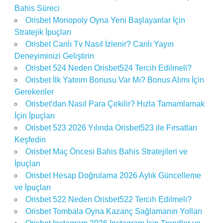
Bahis Süreci
Orisbet Monopoly Oyna Yeni Başlayanlar İçin
Stratejik İpuçları
Orisbet Canlı Tv Nasıl İzlenir? Canlı Yayın
Deneyiminizi Geliştirin
Orisbet 524 Neden Orisbet524 Tercih Edilmeli?
Orisbet İlk Yatırım Bonusu Var Mı? Bonus Alımı İçin
Gerekenler
Orisbet’dan Nasıl Para Çekilir? Hızla Tamamlamak
İçin İpuçları
Orisbet 523 2026 Yılında Orisbet523 ile Fırsatları
Keşfedin
Orisbet Maç Öncesi Bahis Bahis Stratejileri ve
İpuçları
Orisbet Hesap Doğrulama 2026 Aylık Güncelleme
ve İpuçları
Orisbet 522 Neden Orisbet522 Tercih Edilmeli?
Orisbet Tombala Oyna Kazanç Sağlamanın Yolları