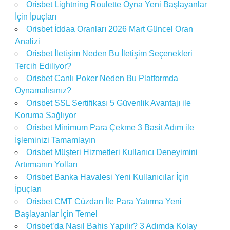
Orisbet Lightning Roulette Oyna Yeni Başlayanlar
İçin İpuçları
Orisbet İddaa Oranları 2026 Mart Güncel Oran
Analizi
Orisbet İletişim Neden Bu İletişim Seçenekleri
Tercih Ediliyor?
Orisbet Canlı Poker Neden Bu Platformda
Oynamalısınız?
Orisbet SSL Sertifikası 5 Güvenlik Avantajı ile
Koruma Sağlıyor
Orisbet Minimum Para Çekme 3 Basit Adım ile
İşleminizi Tamamlayın
Orisbet Müşteri Hizmetleri Kullanıcı Deneyimini
Artırmanın Yolları
Orisbet Banka Havalesi Yeni Kullanıcılar İçin
İpuçları
Orisbet CMT Cüzdan İle Para Yatırma Yeni
Başlayanlar İçin Temel
Orisbet’da Nasıl Bahis Yapılır? 3 Adımda Kolay