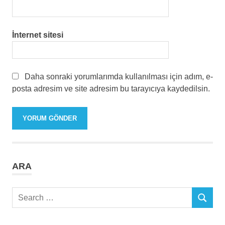
İnternet sitesi
Daha sonraki yorumlarımda kullanılması için adım, e-
posta adresim ve site adresim bu tarayıcıya kaydedilsin.
ARA
Search
SEARCH
for: