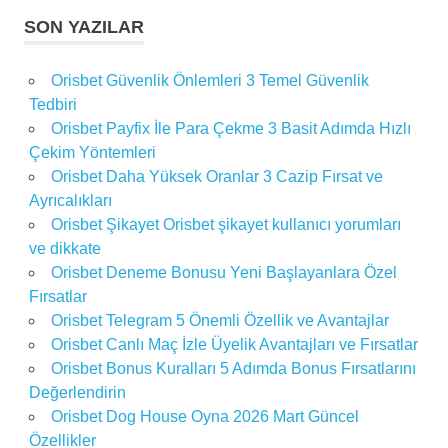
SON YAZILAR
Orisbet Güvenlik Önlemleri 3 Temel Güvenlik
Tedbiri
Orisbet Payfix İle Para Çekme 3 Basit Adımda Hızlı
Çekim Yöntemleri
Orisbet Daha Yüksek Oranlar 3 Cazip Fırsat ve
Ayrıcalıkları
Orisbet Şikayet Orisbet şikayet kullanıcı yorumları
ve dikkate
Orisbet Deneme Bonusu Yeni Başlayanlara Özel
Fırsatlar
Orisbet Telegram 5 Önemli Özellik ve Avantajlar
Orisbet Canlı Maç İzle Üyelik Avantajları ve Fırsatlar
Orisbet Bonus Kuralları 5 Adımda Bonus Fırsatlarını
Değerlendirin
Orisbet Dog House Oyna 2026 Mart Güncel
Özellikler