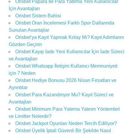
Orisbet Papara İle Para Yatırma Yeni Kullanıcılar
İçin Avantajları
Orisbet Sistem Bahisi
Orisbet Oran İncelemesi Farklı Spor Dallarında
Sunulan Avantajlar
Orisbet’ya Kayıt Yapmak Kolay Mı? Kayıt Adımlarını
Gözden Geçirin
Orisbet Kayıp İade Yeni Kullanıcılar İçin İade Süreci
ve Avantajları
Orisbet Whatsapp İletişim Kullanıcı Memnuniyeti
için 7 Neden
Orisbet Hediye Bonusu 2026 Nisan Fırsatları ve
Ayrıntılar
Orisbet Para Kazandırıyor Mu? Kayıt Süreci ve
Avantajları
Orisbet Minimum Para Yatırma Yatırım Yöntemleri
ve Limitler Nelerdir?
Orisbet Jackpot Oyunları Neden Tercih Ediliyor?
Orisbet Üyelik İptali Güvenli Bir Şekilde Nasıl