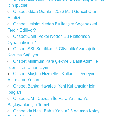
İçin İpuçları
Orisbet İddaa Oranları 2026 Mart Güncel Oran
Analizi
Orisbet İletişim Neden Bu İletişim Seçenekleri
Tercih Ediliyor?
Orisbet Canlı Poker Neden Bu Platformda
Oynamalısınız?
Orisbet SSL Sertifikası 5 Güvenlik Avantajı ile
Koruma Sağlıyor
Orisbet Minimum Para Çekme 3 Basit Adım ile
İşleminizi Tamamlayın
Orisbet Müşteri Hizmetleri Kullanıcı Deneyimini
Artırmanın Yolları
Orisbet Banka Havalesi Yeni Kullanıcılar İçin
İpuçları
Orisbet CMT Cüzdan İle Para Yatırma Yeni
Başlayanlar İçin Temel
Orisbet’da Nasıl Bahis Yapılır? 3 Adımda Kolay