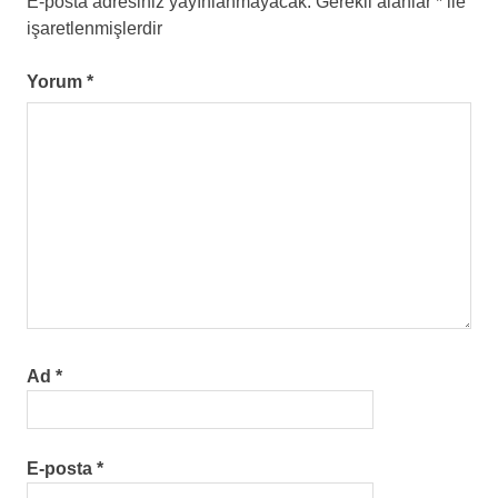
E-posta adresiniz yayınlanmayacak.
Gerekli alanlar
*
ile
işaretlenmişlerdir
Yorum
*
Ad
*
E-posta
*