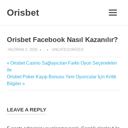
Skip
to
Orisbet
MENU
content
Orisbet Facebook Nasıl Kazanılır?
HAZIRAN 3, 2026
UNCATEGORIZED
Previous
Orisbet Casino Sağlayıcıları Farklı Oyun Seçenekleri
Yazı
Post:
ile
gezinmesi
Next
Orisbet Poker Kayıp Bonusu Yeni Oyuncular İçin Kritik
Post:
Bilgiler
LEAVE A REPLY