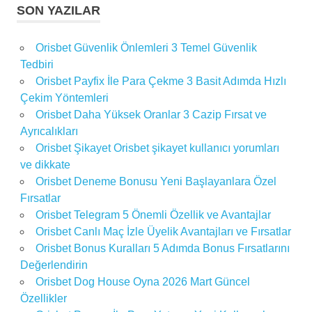
SON YAZILAR
Orisbet Güvenlik Önlemleri 3 Temel Güvenlik
Tedbiri
Orisbet Payfix İle Para Çekme 3 Basit Adımda Hızlı
Çekim Yöntemleri
Orisbet Daha Yüksek Oranlar 3 Cazip Fırsat ve
Ayrıcalıkları
Orisbet Şikayet Orisbet şikayet kullanıcı yorumları
ve dikkate
Orisbet Deneme Bonusu Yeni Başlayanlara Özel
Fırsatlar
Orisbet Telegram 5 Önemli Özellik ve Avantajlar
Orisbet Canlı Maç İzle Üyelik Avantajları ve Fırsatlar
Orisbet Bonus Kuralları 5 Adımda Bonus Fırsatlarını
Değerlendirin
Orisbet Dog House Oyna 2026 Mart Güncel
Özellikler