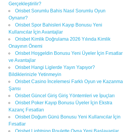
Gerçekleştirilir?
Orisbet Sorumlu Bahis Nasıl Sorumlu Oyun
Oynanır?
Orisbet Spor Bahisleri Kayıp Bonusu Yeni
Kullanıcılar İçin Avantajlar
Orisbet Kimlik Doğrulama 2026 Yılında Kimlik
Onayının Önemi
Orisbet Hoşgeldin Bonusu Yeni Üyeler İçin Fırsatlar
ve Avantajlar
Orisbet Hangi Liglerde Yayın Yapıyor?
Bildiklerinizle Yetinmeyin
Orisbet Casino İncelemesi Farklı Oyun ve Kazanma
Şansı
Orisbet Güncel Giriş Giriş Yöntemleri ve İpuçları
Orisbet Poker Kayıp Bonusu Üyeler İçin Ekstra
Kazanç Fırsatları
Orisbet Doğum Günü Bonusu Yeni Kullanıcılar İçin
Fırsatlar
Orisbet Lightning Roulette Oyna Yeni Başlayanlar