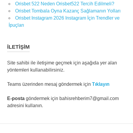
Orisbet 522 Neden Orisbet522 Tercih Edilmeli?
Orisbet Tombala Oyna Kazanç Sağlamanın Yolları
Orisbet Instagram 2026 Instagram İçin Trendler ve
İpuçları
İLETIŞIM
Site sahibi ile iletişime geçmek için aşağıda yer alan
yöntemleri kullanabilirsiniz.
Teams üzerinden mesaj göndermek için
Tıklayın
E-posta
göndermek için
bahisrehberim7@gmail.com
adresini kullanın.