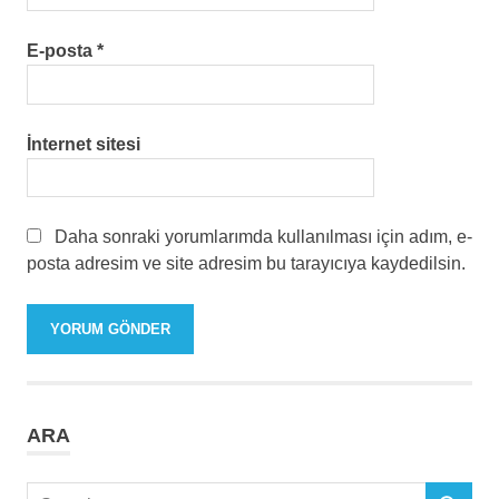
E-posta
*
İnternet sitesi
Daha sonraki yorumlarımda kullanılması için adım, e-
posta adresim ve site adresim bu tarayıcıya kaydedilsin.
ARA
Search