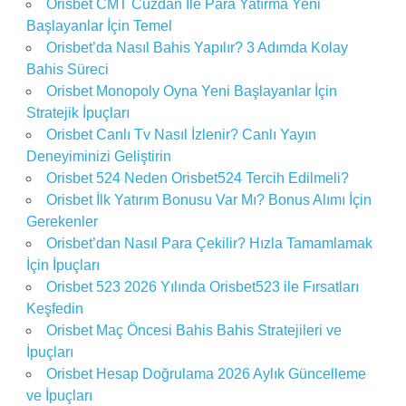
Orisbet CMT Cüzdan İle Para Yatırma Yeni
Başlayanlar İçin Temel
Orisbet’da Nasıl Bahis Yapılır? 3 Adımda Kolay
Bahis Süreci
Orisbet Monopoly Oyna Yeni Başlayanlar İçin
Stratejik İpuçları
Orisbet Canlı Tv Nasıl İzlenir? Canlı Yayın
Deneyiminizi Geliştirin
Orisbet 524 Neden Orisbet524 Tercih Edilmeli?
Orisbet İlk Yatırım Bonusu Var Mı? Bonus Alımı İçin
Gerekenler
Orisbet’dan Nasıl Para Çekilir? Hızla Tamamlamak
İçin İpuçları
Orisbet 523 2026 Yılında Orisbet523 ile Fırsatları
Keşfedin
Orisbet Maç Öncesi Bahis Bahis Stratejileri ve
İpuçları
Orisbet Hesap Doğrulama 2026 Aylık Güncelleme
ve İpuçları