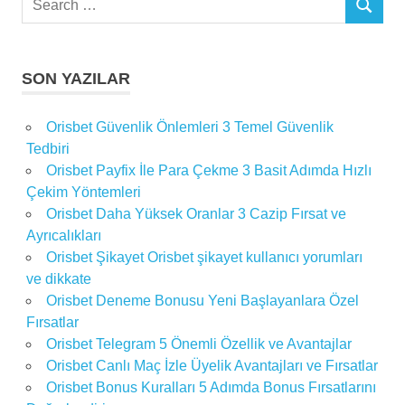
SEARCH
for:
SON YAZILAR
Orisbet Güvenlik Önlemleri 3 Temel Güvenlik
Tedbiri
Orisbet Payfix İle Para Çekme 3 Basit Adımda Hızlı
Çekim Yöntemleri
Orisbet Daha Yüksek Oranlar 3 Cazip Fırsat ve
Ayrıcalıkları
Orisbet Şikayet Orisbet şikayet kullanıcı yorumları
ve dikkate
Orisbet Deneme Bonusu Yeni Başlayanlara Özel
Fırsatlar
Orisbet Telegram 5 Önemli Özellik ve Avantajlar
Orisbet Canlı Maç İzle Üyelik Avantajları ve Fırsatlar
Orisbet Bonus Kuralları 5 Adımda Bonus Fırsatlarını