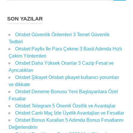
SON YAZILAR
Orisbet Güvenlik Önlemleri 3 Temel Güvenlik
Tedbiri
Orisbet Payfix İle Para Çekme 3 Basit Adımda Hızlı
Çekim Yöntemleri
Orisbet Daha Yüksek Oranlar 3 Cazip Fırsat ve
Ayrıcalıkları
Orisbet Şikayet Orisbet şikayet kullanıcı yorumları
ve dikkate
Orisbet Deneme Bonusu Yeni Başlayanlara Özel
Fırsatlar
Orisbet Telegram 5 Önemli Özellik ve Avantajlar
Orisbet Canlı Maç İzle Üyelik Avantajları ve Fırsatlar
Orisbet Bonus Kuralları 5 Adımda Bonus Fırsatlarını
Değerlendirin