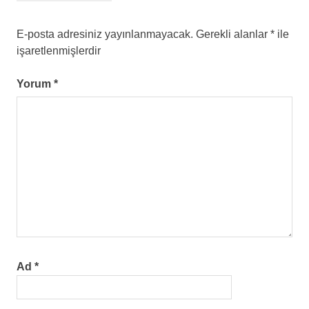
E-posta adresiniz yayınlanmayacak.
Gerekli alanlar
*
ile
işaretlenmişlerdir
Yorum
*
Ad
*