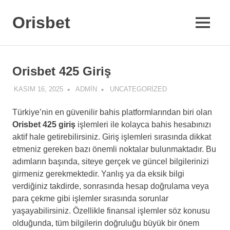
Skip
to
Orisbet
MENU
content
Orisbet 425 Giriş
KASIM 16, 2025
ADMIN
UNCATEGORIZED
Türkiye’nin en güvenilir bahis platformlarından biri olan
Orisbet 425 giriş
işlemleri ile kolayca bahis hesabınızı
aktif hale getirebilirsiniz. Giriş işlemleri sırasında dikkat
etmeniz gereken bazı önemli noktalar bulunmaktadır. Bu
adımların başında, siteye gerçek ve güncel bilgilerinizi
girmeniz gerekmektedir. Yanlış ya da eksik bilgi
verdiğiniz takdirde, sonrasında hesap doğrulama veya
para çekme gibi işlemler sırasında sorunlar
yaşayabilirsiniz. Özellikle finansal işlemler söz konusu
olduğunda, tüm bilgilerin doğruluğu büyük bir önem