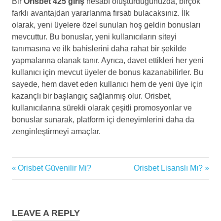
Bir
Orisbet 425 giriş
hesabı oluşturduğunuzda, birçok
farklı avantajdan yararlanma fırsatı bulacaksınız. İlk
olarak, yeni üyelere özel sunulan hoş geldin bonusları
mevcuttur. Bu bonuslar, yeni kullanıcıların siteyi
tanımasına ve ilk bahislerini daha rahat bir şekilde
yapmalarına olanak tanır. Ayrıca, davet ettikleri her yeni
kullanıcı için mevcut üyeler de bonus kazanabilirler. Bu
sayede, hem davet eden kullanıcı hem de yeni üye için
kazançlı bir başlangıç sağlanmış olur. Orisbet,
kullanıcılarına sürekli olarak çeşitli promosyonlar ve
bonuslar sunarak, platform içi deneyimlerini daha da
zenginleştirmeyi amaçlar.
Previous
Next
Orisbet Güvenilir Mi?
Orisbet Lisanslı Mı?
Yazı
Post:
Post:
gezinmesi
LEAVE A REPLY